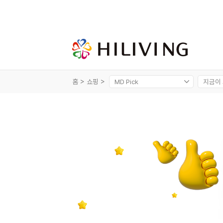
홈 >
쇼핑 >