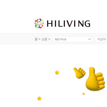
홈 >
쇼핑 >