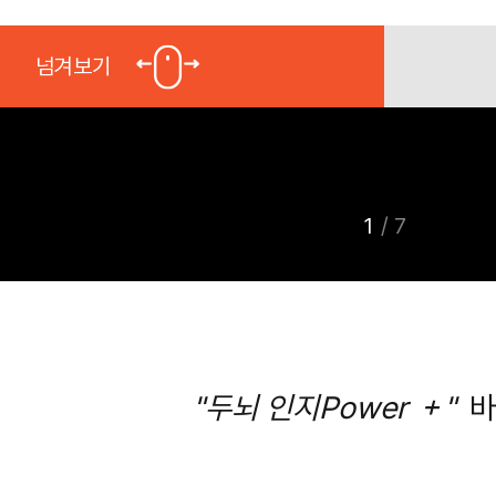
넘겨보기
1
/
7
"두뇌 인지Power ＋"
바