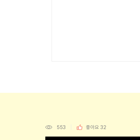
553
좋아요
32