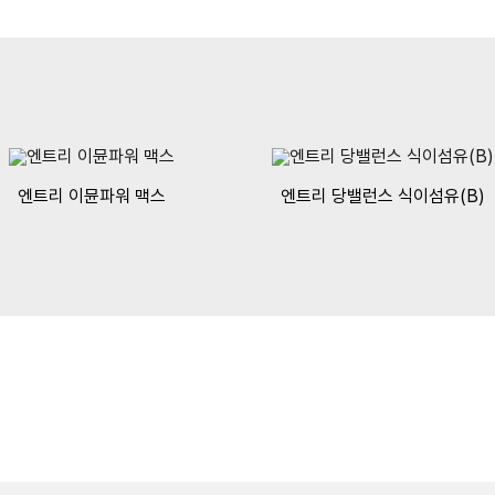
엔트리 이뮨파워 맥스
엔트리 당밸런스 식이섬유(B)