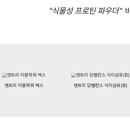
"식물성 프로틴 파우더"
엔트리 이뮨파워 맥스
엔트리 당밸런스 식이섬유(B)