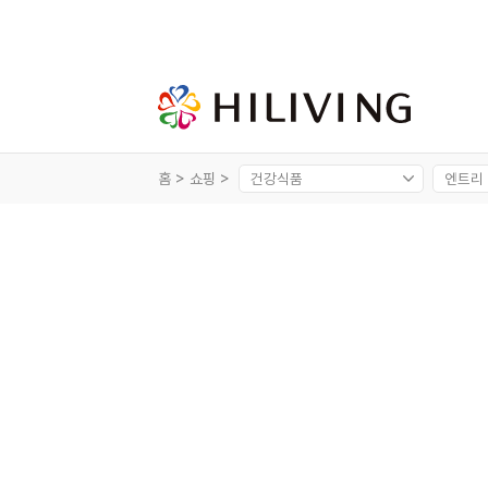
홈 >
쇼핑 >