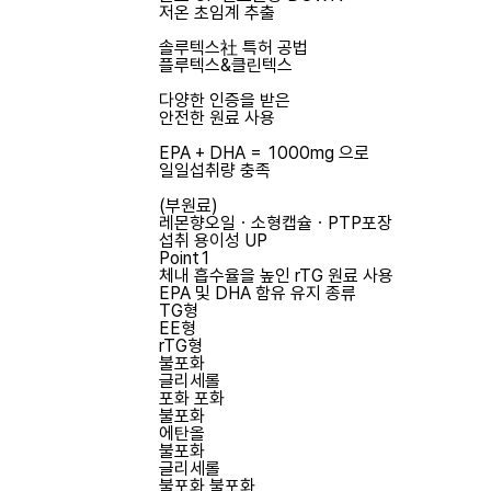
저온 초임계 추출
솔루텍스社 특허 공법
플루텍스&클린텍스
다양한 인증을 받은
안전한 원료 사용
EPA + DHA = 1000mg 으로
일일섭취량 충족
(부원료)
레몬향오일ㆍ소형캡슐ㆍPTP포장
섭취 용이성 UP
Point1
체내 흡수율을 높인
rTG 원료 사용
EPA 및 DHA 함유 유지 종류
TG형
EE형
rTG형
불포화
글리세롤
포화
포화
불포화
에탄올
불포화
글리세롤
불포화
불포화