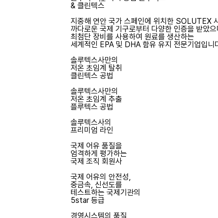
& 클린텍스
지중해 연안 국가 스페인에 위치한 SOLUTEX 
까다로운 국제 기구로부터 다양한 인증을 받았으
최첨단 장비를 사용하여 원료를 생산하는
세계적인 EPA 및 DHA 함유 유지 전문기업입니
솔루텍스사만의
저온 초임계 탈취
클린텍스 공법
솔루텍스사만의
저온 초임계 추출
플루텍스 공법
솔루텍스사의
프리미엄 라인
국제 어유 품질을
엄격하게 평가하는
국제 조직 회원사
국제 어유의 안전성,
중금속, 신선도를
테스트하는 국제기관의
5star 등급
경영시스템의 품질,