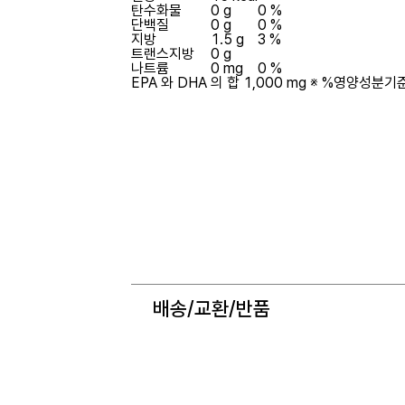
탄수화물
0 g
0 %
단백질
0 g
0 %
지방
1.5 g
3 %
트랜스지방
0 g
나트륨
0 mg
0 %
EPA 와 DHA 의 합 1,000 mg
※ %영양성분기준
배송/교환/반품