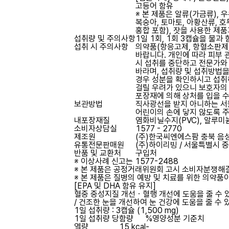
고등어 함유
※ 본 제품은 알류(가금류), 우유
복숭아, 토마토, 아황산류, 호두
홍합 포함), 잣을 사용한 제
섭취량 및 주의사항
1일 1회, 1회 3캡슐을 물과
섭취 시 주의사항
의약품(항응고제, 항혈소판제,
바랍니다. 개인에 따라 피부 
시 섭취를 중단하고 전문가와
바라며, 섭취량 및 섭취방법
경우 성분을 확인하시고 섭취
걸릴 우려가 있으니 보호자의
포장재에 의해 상처를 입을 
보관방법
직사광선을 받지 아니하는 서
어린이의 손에 닿지 않도록 
내포장재질
염화비닐수지(PVC), 알루미늄호
소비자상담실
1577 - 2770
제조원
(주)한국씨엔에스팜
충북 음성
유통전문판매원
(주)하이리빙
/ 서울특별시 중
반품 및 교환처
구입처
※ 이상사례 신고는 1577-2488
※ 본 제품은 공정거래위원회 고시 소비자분쟁해결
※ 본 제품은 질병의 예방 및 치료를 위한 의약품
[EPA 및 DHA 함유 유지]
혈중 중성지질 개선ㆍ혈행 개선에 도움을 줄 수 있
/ 건조한 눈을 개선하여 눈 건강에 도움을 줄 수 
1일 섭취량 : 3캡슐 (1,500 mg)
1일 섭취량 당
함량
%영양성분 기준치
열량
15 kcal
-