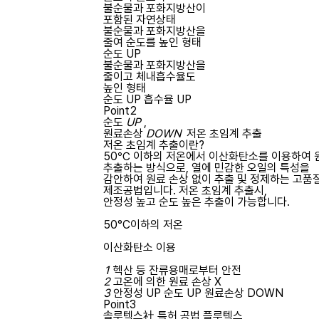
불순물과 포화지방산이
포함된 자연상태
불순물과 포화지방산을
줄여 순도를 높인 형태
순도 UP
불순물과 포화지방산을
줄이고 체내흡수율도
높인 형태
순도 UP 흡수율 UP
Point2
순도
UP
,
원료손상
DOWN
저온 초임계 추출
저온 초임계 추출이란?
50℃ 이하의 저온에서 이산화탄소를 이용하여 
추출하는 방식으로, 열에 민감한 오일의 특성을
감안하여 원료 손상 없이 추출 및 정제하는 고품
제조공법입니다. 저온 초임계 추출시,
안정성 높고 순도 높은 추출이 가능합니다.
50°C이하의 저온
이산화탄소 이용
1
헥산 등 잔류용매로부터 안전
2
고온에 의한 원료 손상 X
3
안정성 UP 순도 UP 원료손상 DOWN
Point3
솔루텍스社 특허 공법
플루텍스