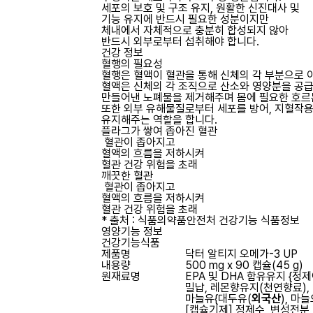
세포의 보호 및 구조 유지, 원활한 신진대사 및
기능 유지에 반드시 필요한 성분이지만
체내에서 자체적으로 충분히 합성되지 않아
반드시 외부로부터 섭취해야 합니다.
건강 정보
혈행의 필요성
혈행은 혈액이 혈관을 통해 신체의 각 부분으로 
혈액은 신체의 각 조직으로 산소와 영양분을 공
만들어낸 노폐물을 제거해주며 몸에 필요한 호르
또한 외부 유해물질로부터 세포를 방어, 지혈작용
유지해주는 역할을 합니다.
플라그가 쌓여 좁아진 혈관
혈관이 좁아지고
혈액의 흐름을 저하시켜
혈관 건강 위험을 초래
깨끗한 혈관
혈관이 좁아지고
혈액의 흐름을 저하시켜
혈관 건강 위험을 초래
* 출처 : 식품의약품안전처 건강기능 식품정보
영양기능 정보
건강기능식품
제품명
닥터 알티지 오메가-3 UP
내용량
500 mg x 90 캡슐(45 g)
원재료명
EPA 및 DHA 함유유지 {정
밀납, 레몬향유지(천연향료),
마늘유{대두유(
외국산
), 마
[캡슐기제] 정제수, 변성전분