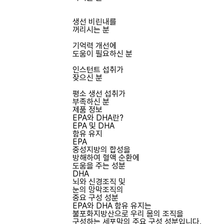
생선 비린내를
꺼리시는 분
기억력 개선에
도움이 필요하신 분
인스턴트 섭취가
잦으신 분
평소 생선 섭취가
부족하신 분
제품 정보
EPA와 DHA란?
EPA 및 DHA
함유 유지
EPA
중성지방의 합성을
방해하여 혈액 순환에
도움을 주는 성분
DHA
뇌와 신경조직 및
눈의 망막조직의
중요 구성 성분
EPA와 DHA 함유 유지는
불포화지방산으로 우리 몸의 조직을
구성하는 세포막의 주요 구성 성분입니다.