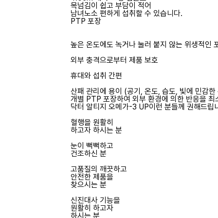
목넘김이 쉽고 부담이 적어
남녀노소 편하게 섭취할 수 있습니다.
PTP 포장
높은 온도에도 녹거나 눌러 붙지 않는 위생적인 
외부 충격으로부터 제품 보호
휴대와 섭취 간편
산패 관리에 용이 (공기, 온도, 습도, 빛에 민감한
개별 PTP 포장하여 외부 환경에 의한 반응을 최
닥터 알티지 오메가-3 UP
이런 분들께 권해드립
혈행을 원활히
하고자 하시는 분
눈이 뻑뻑하고
건조하신 분
고품질의 깨끗하고
안전한 제품을
찾으시는 분
신진대사 기능을
원활히 하고자
하시는 분