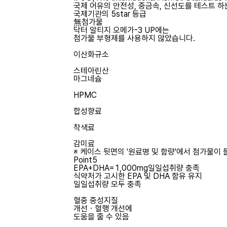
국제 어유의 안전성, 중금속, 신선도를 테스트 하
국제기관의 5star 등급
無첨가물
닥터 알티지 오메가-3 UP에는
첨가물 부형제를 사용하지 않았습니다.
이산화규소
스테아린산
마그네슘
HPMC
합성향료
착색료
감미료
※ 케이스 뒷면의 '원료명 및 함량'에서 첨가물이
Point5
EPA+DHA=1,000mg
일일섭취량 충족
식약처가 고시한 EPA 및 DHA 함유 유지
일일섭취량 모두 충족
혈중 중성지질
개선ㆍ혈행 개선에
도움을 줄 수 있음