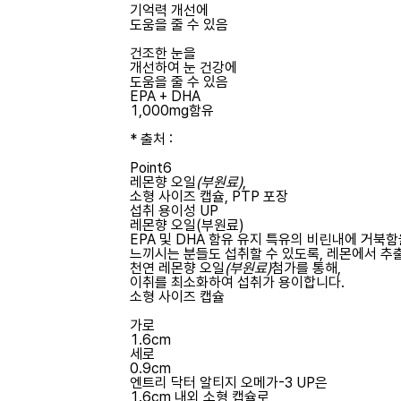
기억력 개선에
도움을 줄 수 있음
건조한 눈을
개선하여 눈 건강에
도움을 줄 수 있음
EPA + DHA
1,000mg함유
* 출처 :
Point6
레몬향 오일
(부원료)
,
소형 사이즈 캡슐, PTP 포장
섭취 용이성 UP
레몬향 오일
(부원료)
EPA 및 DHA 함유 유지 특유의 비린내에 거북
느끼시는 분들도 섭취할 수 있도록, 레몬에서 추
천연 레몬향 오일
(부원료)
첨가를 통해,
이취를 최소화하여 섭취가 용이합니다.
소형 사이즈 캡슐
가로
1.6cm
세로
0.9cm
엔트리 닥터 알티지 오메가-3 UP은
1.6cm 내외 소형 캡슐로