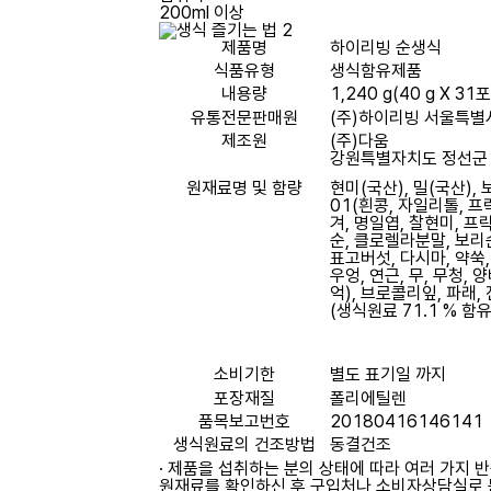
200ml 이상
제품명
하이리빙 순생식
식품유형
생식함유제품
내용량
1,240 g(40 g X 31포
유통전문판매원
(주)하이리빙
서울특별시
제조원
(주)다움
강원특별자치도 정선군 
원재료명 및 함량
현미(
국산
), 밀(
국산
),
01(흰콩, 자일리톨, 프
겨, 명일엽, 찰현미, 프
순, 클로렐라분말, 보리순
표고버섯, 다시마, 약쑥,
우엉, 연근, 무, 무청,
억), 브로콜리잎, 파래,
(생식원료 71.1 % 함유
소비기한
별도 표기일 까지
포장재질
폴리에틸렌
품목보고번호
20180416146141
생식원료의 건조방법
동결건조
· 제품을 섭취하는 분의 상태에 따라 여러 가지
원재료를 확인하신 후 구입처나 소비자상담실로 문의