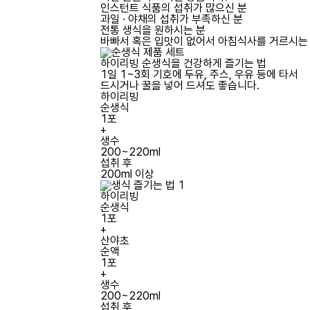
인스턴트 식품의 섭취가 많으신 분
과일 · 야채의 섭취가 부족하신 분
전통 생식을 원하시는 분
바빠서 혹은 입맛이 없어서 아침식사를 거르시는
하이리빙 순생식을 건강하게 즐기는 법
1일 1~3회 기호에 두유, 주스, 우유 등에 타서
드시거나 꿀을 넣어 드셔도 좋습니다.
하이리빙
순생식
1포
+
생수
200~220ml
섭취 후
200ml 이상
하이리빙
순생식
1포
+
산야초
순액
1포
+
생수
200~220ml
섭취 후