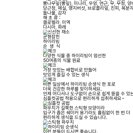
뽕나무잎(뽕잎), 미나리, 우엉, 연근, 무, 무청, 
당근청, 매실, 영지버섯, 브로콜리잎, 진피, 복분
돌나물, 감자
해 초 류 :
클로렐라, 미역
다시마, 파래
균형잡힌
하이리빙
순 생 식
다양한 식물 중 하이리빙이 엄선한
50여종의 식물 원료
가장 맛있는 배합비로 만들어
맛있게 즐길 수 있는 생식
바쁜 일상에서 하이리빙 순생식 한 포로
더욱 건강한 하루를 맞이하세요.
언제 어디서나 도구없이 손으로 쉽게 뜯을 수 있
심플컷공법 적용으로 편리하게 섭취
하세요~
파우치가 길쭉한 스틱형 모양이라
입구가 좁은 쉐이커 용기라도 흘림없이
한 번 더
편리하게 생식을 드실 수 있습니다.
이런 분들이 드시면 좋습니다.