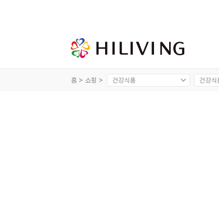
홈 >
쇼핑 >