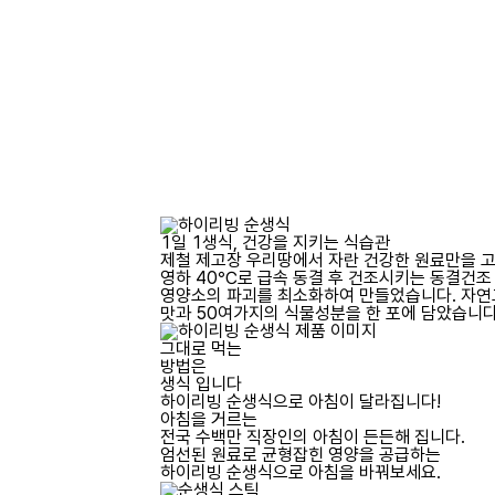
1일 1생식, 건강을 지키는 식습관
제철 제고장 우리땅에서 자란 건강한 원료만을 
영하 40℃로 급속 동결 후 건조시키는 동결건조
영양소의 파괴를 최소화하여 만들었습니다.
자연
맛과 50여가지의 식물성분을 한 포에 담았습니다
그대로 먹는
방
법
은
생식
입니다
하이리빙 순생식으로
아침이 달라집니다!
아침을 거르는
전국 수백만 직장인의 아침이 든든해 집니다.
엄선된 원료로 균형잡힌 영양을 공급하는
하이리빙 순생식으로 아침을 바꿔보세요.