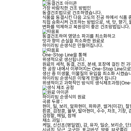
가장 바람직한 건조 방법인
동결건조법으로 건조하였습니다.
식품을 동결시킨 다음 고도의 진공 하에서 식품 
직접 승화시켜 건조하는 방법으로, 색, 맛, 향기, 
변화를 억제하고 복원성이 좋은 건조방법입니다.
동결건조하여 영양소 파괴를 최소화하고
맛과 향의 손실을 최소화한 원료로
하이리빙 순생식은 만들어집니다.
One-Stop Line을 통해
위생적으로 생산됩니다.
원료의 세척, 동결, 건조, 분쇄, 포장에 걸친 전 
한 공장 내에서 이루어지는 One-Stop Line으로
생산 중 미생물, 이물질의 유입을 최소화 시켰습
하이리빙 순생식은 이렇게 만들어 집니다
위생적이고 과학적인 방식의 생식제조과정(One-St
하이리빙 순생식의 원료
곡류 두류 :
현미, 밀, 보리, 알파현미, 파파콘, 쌀겨(미강), 
흰콩, 검정콩, 율무, 발아현미, 수수, 차조, 기장,
검정팥, 메밀, 참깨
채소 과일 :
케일, 신선초(명일엽), 감, 유자, 밀순, 보리순, 
시금치, 당근, 고구마, 표고버섯, 약쑥, 브로콜리