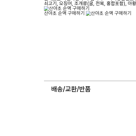
쇠고기, 오징어, 조개류(굴, 전복, 홍합포함), 
산야초 순액
구매하기
배송/교환/반품