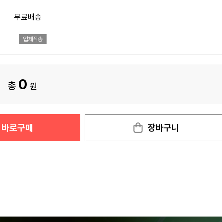
무료배송
업체직송
0
총
원
바로구매
장바구니