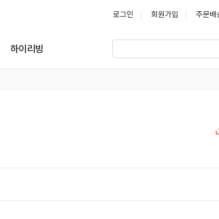
로그인
회원가입
주문배
하이리빙