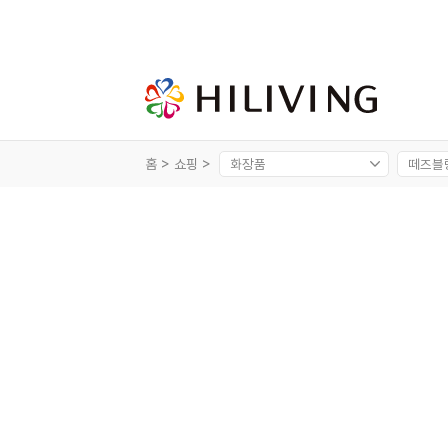
홈 >
쇼핑 >