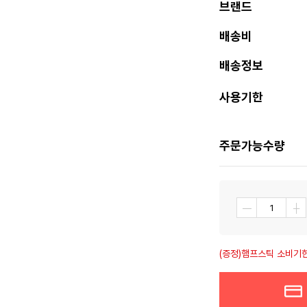
브랜드
배송비
배송정보
사용기한
주문가능수량
┼
―
(증정)햄프스틱 소비기한 