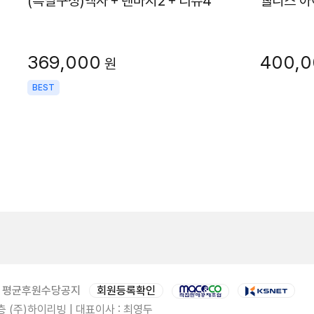
(특별구성)엑사＋텐마지2＋리쥬4
웰니스 아
369,000
400,
원
BEST
평균후원수당공지
회원등록확인
 (주)하이리빙 | 대표이사 : 최영두