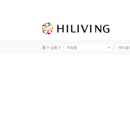
홈 >
쇼핑 >