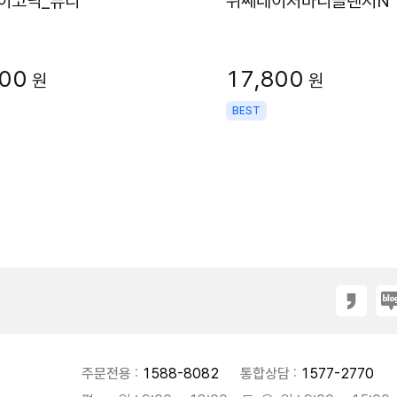
이코닉_뷰티
위쎄네이처바디클렌저N
000
17,800
원
원
BEST
주문전용 :
1588-8082
통합상담 :
1577-2770