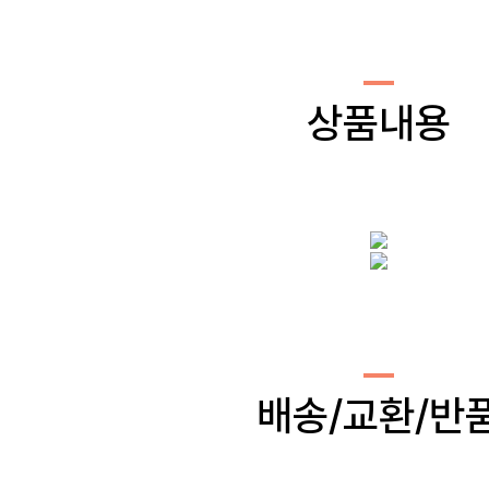
상품내용
배송/교환/반