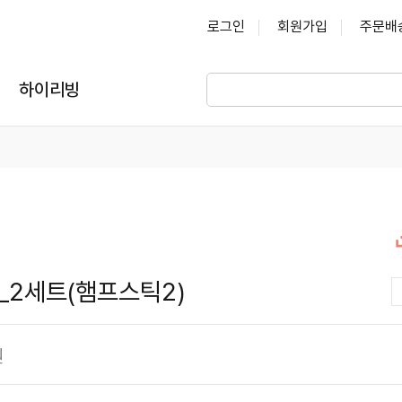
로그인
회원가입
주문배
하이리빙
_2세트(햄프스틱2)
원