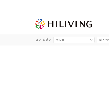
홈 >
쇼핑 >