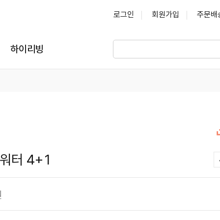
로그인
회원가입
주문배
하이리빙
워터 4+1
원