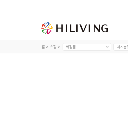
홈 >
쇼핑 >