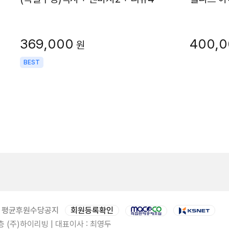
369,000
400,
원
BEST
평균후원수당공지
회원등록확인
 (주)하이리빙 | 대표이사 : 최영두