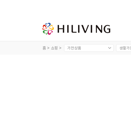
홈 >
쇼핑 >