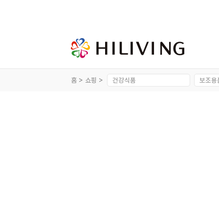
홈 >
쇼핑 >