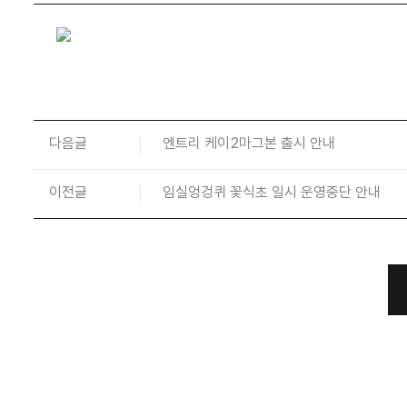
다음글
엔트리 케이2마그본 출시 안내
이전글
임실엉겅퀴 꽃식초 일시 운영중단 안내